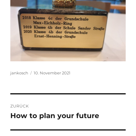
Autor
Veröffentlicht
jankosch
10. November 2021
am
Beitragsnavigation
ZURÜCK
How to plan your future
Vorheriger
Beitrag: