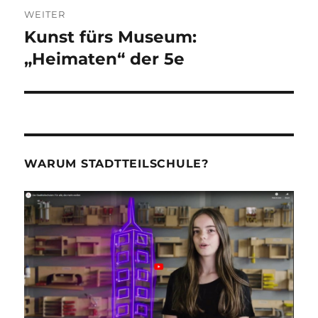
WEITER
Kunst fürs Museum:
Nächster
Beitrag:
„Heimaten“ der 5e
WARUM STADTTEILSCHULE?