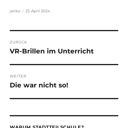
Autor
Veröffentlicht
janko
23. April 2024
am
Beitragsnavigation
ZURÜCK
VR-Brillen im Unterricht
Vorheriger
Beitrag:
WEITER
Die war nicht so!
Nächster
Beitrag:
WARUM STADTTEILSCHULE?