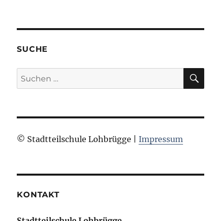
SUCHE
SU
Suchen
nach:
© Stadtteilschule Lohbrügge |
Impressum
KONTAKT
Stadtteilschule Lohbrügge