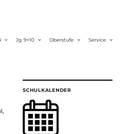
8
Jg. 9+10
Oberstufe
Service
SCHULKALENDER
l,