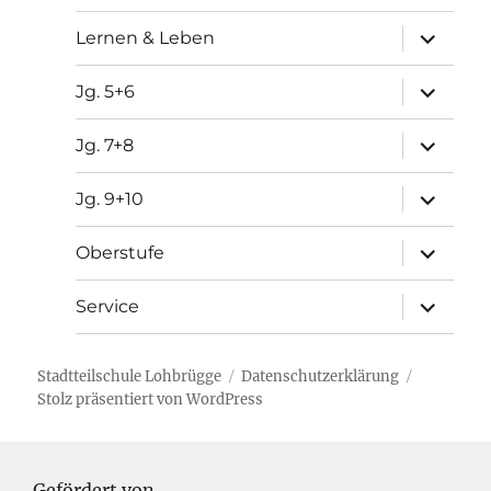
Unterme
Lernen & Leben
öffnen
Unterme
Jg. 5+6
öffnen
Unterme
Jg. 7+8
öffnen
Unterme
Jg. 9+10
öffnen
Unterme
Oberstufe
öffnen
Unterme
Service
öffnen
Stadtteilschule Lohbrügge
Datenschutzerklärung
Stolz präsentiert von WordPress
Gefördert von