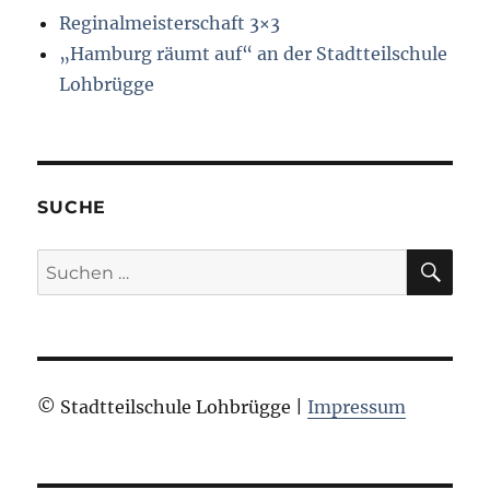
Reginalmeisterschaft 3×3
„Hamburg räumt auf“ an der Stadtteilschule
Lohbrügge
SUCHE
SU
Suchen
nach:
© Stadtteilschule Lohbrügge |
Impressum