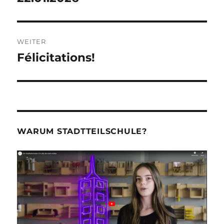
WEITER
Félicitations!
Nächster
Beitrag:
WARUM STADTTEILSCHULE?