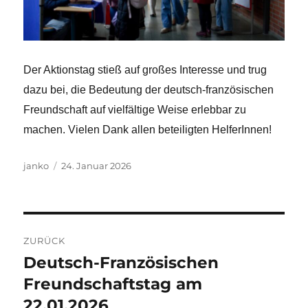
Der Aktionstag stieß auf großes Interesse und trug
dazu bei, die Bedeutung der deutsch-französischen
Freundschaft auf vielfältige Weise erlebbar zu
machen. Vielen Dank allen beteiligten HelferInnen!
Autor
Veröffentlicht
janko
24. Januar 2026
am
Beitragsnavigation
ZURÜCK
Deutsch-Französischen
Vorheriger
Beitrag:
Freundschaftstag am
22.01.2026